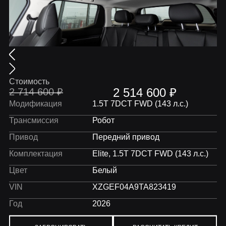
Стоимость
2 514 600
₽
2 714 600
₽
Модификация
1.5T 7DCT FWD (143 л.с.)
Трансмиссия
Робот
Привод
Передний привод
Комплектация
Elite, 1.5T 7DCT FWD (143 л.с.)
Цвет
Белый
VIN
XZGEF04A9TA823419
Год
2026