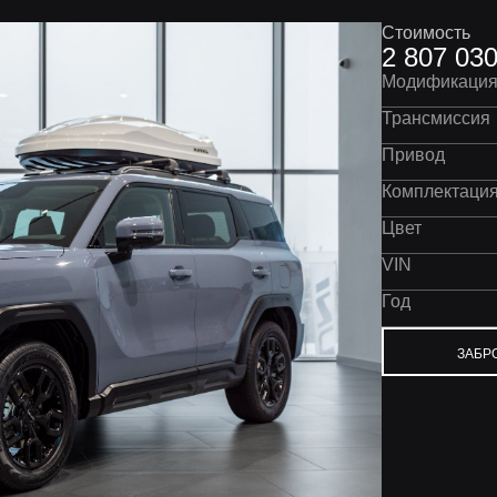
Стоимость
2 807 03
Модификаци
Трансмиссия
Привод
Комплектаци
Цвет
VIN
Год
ЗАБР